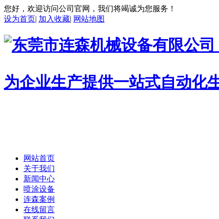
您好，欢迎访问公司官网，我们将竭诚为您服务！
设为首页
|
加入收藏
|
网站地图
为企业生产提供一站式自动化
网站首页
关于我们
新闻中心
喷涂设备
连森案例
在线留言