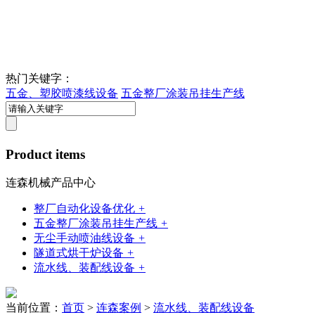
热门关键字：
五金、塑胶喷漆线设备
五金整厂涂装吊挂生产线
Product items
连森机械产品中心
整厂自动化设备优化
+
五金整厂涂装吊挂生产线
+
无尘手动喷油线设备
+
隧道式烘干炉设备
+
流水线、装配线设备
+
当前位置：
首页
>
连森案例
>
流水线、装配线设备