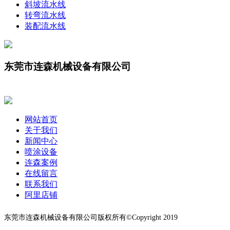
斜坡流水线
转弯流水线
装配流水线
东莞市连森机械设备有限公司
网站首页
关于我们
新闻中心
喷涂设备
连森案例
在线留言
联系我们
阿里店铺
东莞市连森机械设备有限公司
版权所有©Copyright 2019