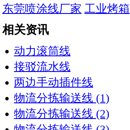
东莞喷涂线厂家
工业烤箱
相关资讯
动力滚筒线
接驳流水线
两边手动插件线
物流分拣输送线 (1)
物流分拣输送线 (2)
物流分拣输送线 (3)