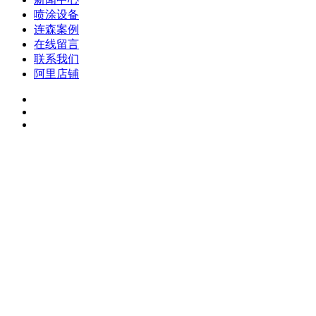
喷涂设备
连森案例
在线留言
联系我们
阿里店铺