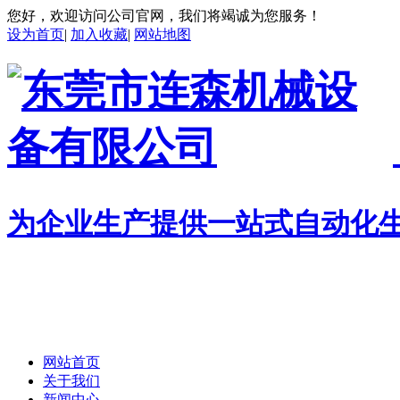
您好，欢迎访问公司官网，我们将竭诚为您服务！
设为首页
|
加入收藏
|
网站地图
为企业生产提供一站式自动化
网站首页
关于我们
新闻中心