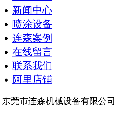
新闻中心
喷涂设备
连森案例
在线留言
联系我们
阿里店铺
东莞市连森机械设备有限公