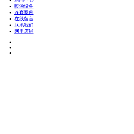
喷涂设备
连森案例
在线留言
联系我们
阿里店铺