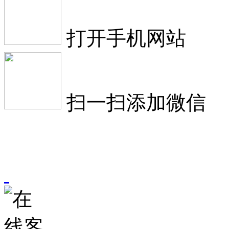
打开手机网站
扫一扫添加微信