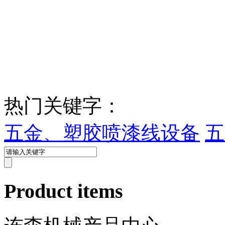
热门关键字：
五金、塑胶喷漆线设备
五
Product items