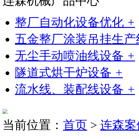
连森机械产品中心
整厂自动化设备优化
+
五金整厂涂装吊挂生产
无尘手动喷油线设备
+
隧道式烘干炉设备
+
流水线、装配线设备
+
当前位置：
首页
>
连森案