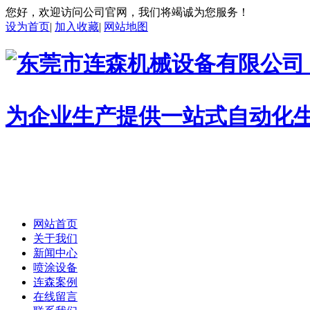
您好，欢迎访问公司官网，我们将竭诚为您服务！
设为首页
|
加入收藏
|
网站地图
为企业生产提供一站式自动化
网站首页
关于我们
新闻中心
喷涂设备
连森案例
在线留言