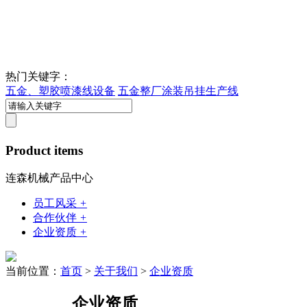
热门关键字：
五金、塑胶喷漆线设备
五金整厂涂装吊挂生产线
Product items
连森机械产品中心
员工风采
+
合作伙伴
+
企业资质
+
当前位置：
首页
>
关于我们
>
企业资质
企业资质